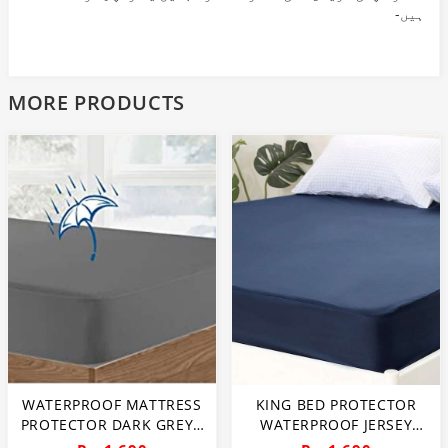
ہیں-
MORE PRODUCTS
WATERPROOF MATTRESS
KING BED PROTECTOR
PROTECTOR DARK GREY -
WATERPROOF JERSEY
KING SIZE
FITTED MATTRESS