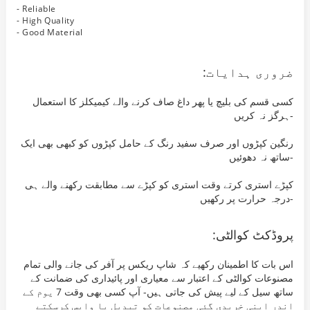
- Reliable
- High Quality
- Good Material
:ضروری ہدایات
کسی قسم کی بلیچ یا پھر داغ صاف کرنے والے کیمیکلز کا استعمال
ہرگز نہ کریں-
رنگین کپڑوں اور صرف سفید رنگ کے حامل کپڑوں کو کبھی بھی ایک
ساتھ نہ دھوئیں-
کپڑے استری کرتے وقت استری کو کپڑے سے مطابقت رکھنے والے ہی
درجہ حرارت پر رکھیں-
پروڈکٹ کوالٹی:
اس بات کا اطمینان رکھیے کہ شاپ ریکس پر آفر کی جانے والی تمام
مصنوعات کوالٹی کے اعتبار سے معیاری اور پائیداری کی ضمانت کے
ساتھ سیل کے لیے پیش کی جاتی ہیں- آپ کسی بھی وقت 7 یوم کے
اندر اپنی خریدی گئی مصنوعات کو تبدیل یا واپس کرسکتے