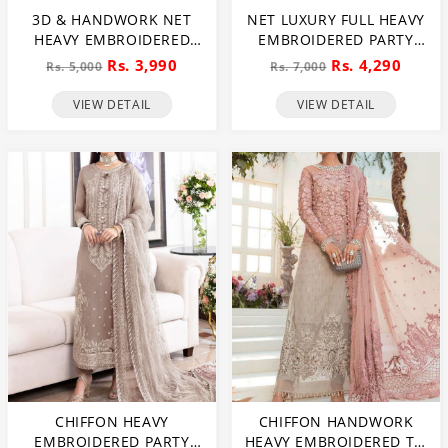
3D & HANDWORK NET
NET LUXURY FULL HEAVY
HEAVY EMBROIDERED
EMBROIDERED PARTY
MAXI DRESS UNSTITCHED
WEAR WEDDING DRESS
Rs. 3,990
Rs. 4,290
Rs. 5,000
Rs. 7,000
3 PEC SUITE (CHI-635)
(CHI-466)
VIEW DETAIL
VIEW DETAIL
CHIFFON HEAVY
CHIFFON HANDWORK
EMBROIDERED PARTY
HEAVY EMBROIDERED TIE