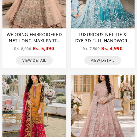
WEDDING EMBROIDERED
LUXURIOUS NET TIE &
NET LONG MAXI PARTY
DYE 3D FULL HANDWORK
WEAR (UNSTITCHED) (CHI-
HEAVY PEARLS USE &
Rs. 5,490
Rs. 4,990
Rs. 8,000
Rs. 7,500
580)
HEAVY EMBROIDERED
NET WEDDING MAXI
VIEW DETAIL
VIEW DETAIL
DRESS (CHI-851)