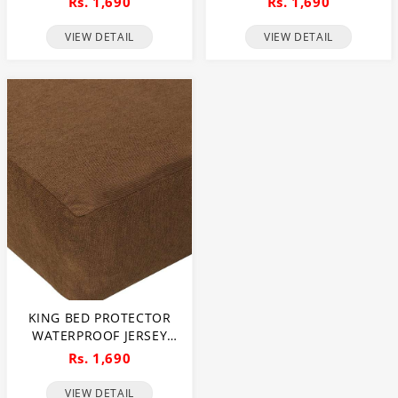
Rs. 1,690
Rs. 1,690
(COVER) PROTECTOR -
DARK BLUE
VIEW DETAIL
VIEW DETAIL
KING BED PROTECTOR
WATERPROOF JERSEY
FITTED MATTRESS
Rs. 1,690
(COVER) PROTECTOR -
BROWN
VIEW DETAIL